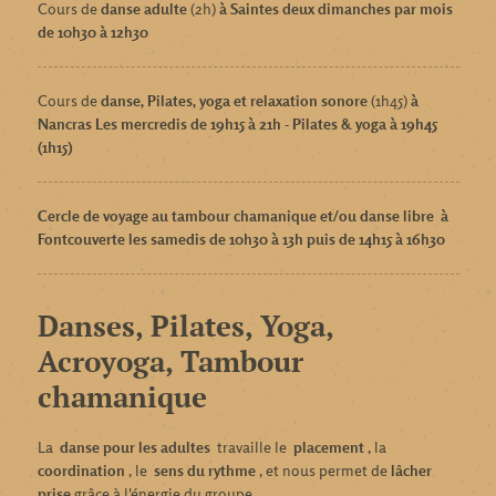
Cours de
danse adulte
(2h)
à Saintes deux dimanches par mois
de 10h30 à 12h30
Cours de
danse, Pilates, yoga et relaxation sonore
(1h45)
à
Nancras Les mercredis de 19h15 à 21h - Pilates & yoga à 19h45
(1h15)
Cercle de voyage au tambour chamanique
et/ou danse libre
à
Fontcouverte les samedis de 10h30 à 13h puis de 14h15 à 16h30
Danses, Pilates, Yoga,
Acroyoga, Tambour
chamanique
La
danse pour les adultes
travaille le
placement
, la
coordination
, le
sens du rythme
, et nous permet de
lâcher
prise
grâce à l'énergie du groupe.