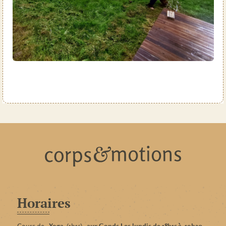
Horaires
Cours de
Yoga
(1h15)
aux Gonds Les lundis de 18h15 à
19h30