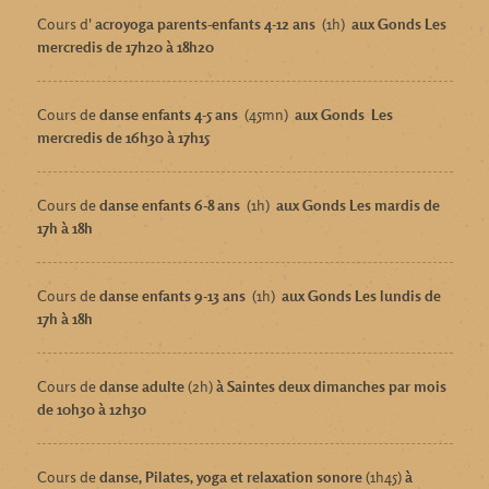
Cours d'
acroyoga parents-enfants 4-12 ans
(1h)
aux Gonds Les
mercredis de 17h20 à 18h20
Cours de
danse enfants 4-5 ans
(45mn)
aux Gonds
Les
mercredis de 16h30 à 17h15
Cours de
danse enfants 6-8 ans
(1h)
aux Gonds Les mardis de
17h à 18h
Cours de
danse enfants 9-13 ans
(1h)
aux Gonds Les lundis de
17h à 18h
Cours de
danse adulte
(2h)
à Saintes deux dimanches par mois
de 10h30 à 12h30
Cours de
danse, Pilates, yoga et relaxation sonore
(1h45)
à